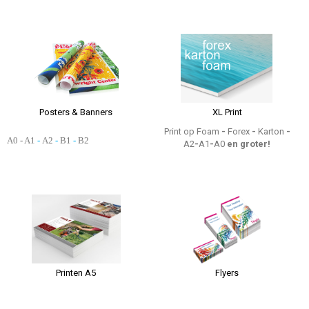
Posters & Banners
XL Print
Print op Foam
-
Forex
-
Karton
-
A0
-
A1
-
A2
-
B1
-
B2
A2
-
A1
-
A0
en groter!
Printen A5
Flyers